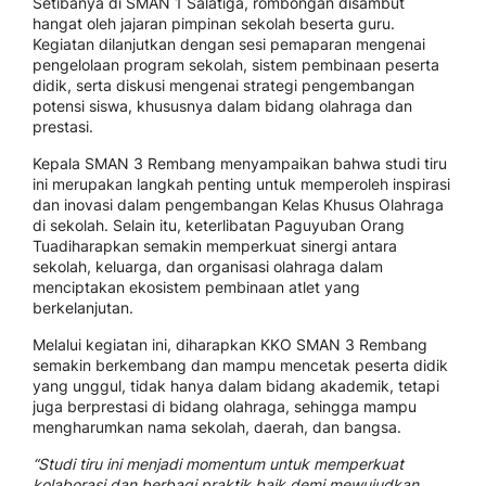
Setibanya di SMAN 1 Salatiga, rombongan disambut
hangat oleh jajaran pimpinan sekolah beserta guru.
Kegiatan dilanjutkan dengan sesi pemaparan mengenai
pengelolaan program sekolah, sistem pembinaan peserta
didik, serta diskusi mengenai strategi pengembangan
potensi siswa, khususnya dalam bidang olahraga dan
prestasi.
Kepala SMAN 3 Rembang menyampaikan bahwa studi tiru
ini merupakan langkah penting untuk memperoleh inspirasi
dan inovasi dalam pengembangan Kelas Khusus Olahraga
di sekolah. Selain itu, keterlibatan Paguyuban Orang
Tuadiharapkan semakin memperkuat sinergi antara
sekolah, keluarga, dan organisasi olahraga dalam
menciptakan ekosistem pembinaan atlet yang
berkelanjutan.
Melalui kegiatan ini, diharapkan KKO SMAN 3 Rembang
semakin berkembang dan mampu mencetak peserta didik
yang unggul, tidak hanya dalam bidang akademik, tetapi
juga berprestasi di bidang olahraga, sehingga mampu
mengharumkan nama sekolah, daerah, dan bangsa.
“Studi tiru ini menjadi momentum untuk memperkuat
kolaborasi dan berbagi praktik baik demi mewujudkan